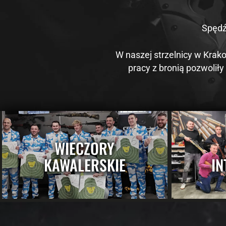
Spędź
W naszej strzelnicy w Krak
pracy z bronią pozwolił
WIECZORY
KAWALERSKIE
IN