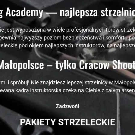
zobaczenie
g Academy — najlepsza strzelnic
spersonalizowanych
treści i ofert.
e jest wyposażona w wiele profesjonalnych torów strzele
ewnia najwyższy poziom bezpieczeństwa i komfortu pod
eleckie pod okiem najlepszych instruktorów, na najlepsze
 Małopolsce – tylko Cracow Shoo
mi i spróbuj! Nie znajdziesz lepszej strzelnicy w Małop
owana kadra instruktorska czeka na Ciebie z całym arsen
Zadzwoń!
PAKIETY STRZELECKIE