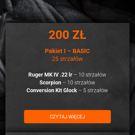
200 ZŁ
Pakiet I – BASIC
25 strzałów
Ruger MK IV .22 lr
– 10 strzałów
Scorpion
– 10 strzałów
Conversion Kit Glock
– 5 strzałów
CZYTAJ WIĘCEJ