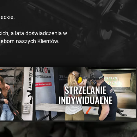
eckie.
ich, a lata doświadczenia w
rzebom naszych Klientów.
STRZELANIE
Y
INDYWIDUALNE