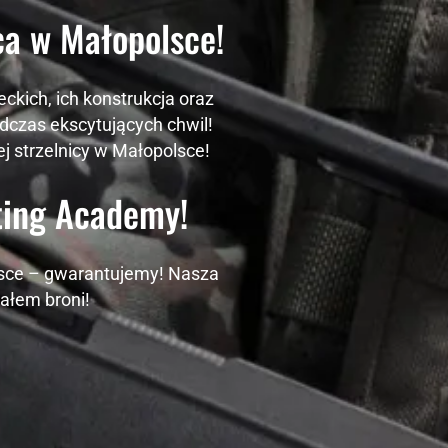
a w Małopolsce!
ckich, ich konstrukcja oraz
czas ekscytujących chwil!
j strzelnicy w Małopolsce!
ting Academy!
olsce – gwarantujemy! Nasza
ałem broni!