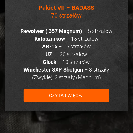
Pakiet VII – BADASS
70 strzałów
Rewolwer (.357 Magnum)
– 5 strzałów
Kałasznikow
– 15 strzałów
AR-15
– 15 strzałów
UZI
– 20 strzałów
Glock
– 10 strzałów
Winchester SXP Shotgun
– 3 strzały
(Zwykłe), 2 strzały (Magnum)
CZYTAJ WIĘCEJ