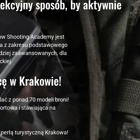
ekcyjny sposób, by aktywnie
cow Shooting Academy jest
nia z zakresu podstawowego
ardziej zaawansowanych, dla
kiej.
cę w Krakowie!
ać z ponad 70 modeli broni!
ortowa i stawiająca na
 perłą turystyczną Krakowa!