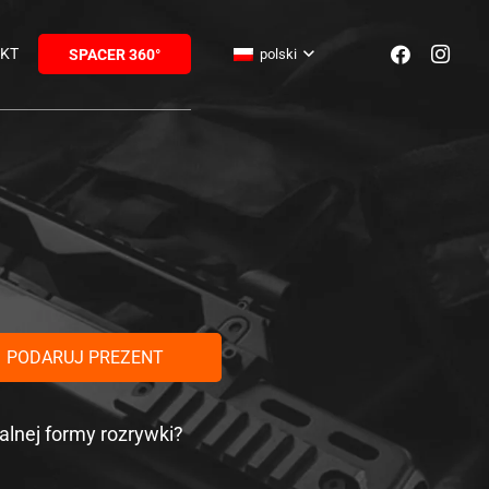
KT
polski
SPACER 360°
PODARUJ PREZENT
alnej formy rozrywki?