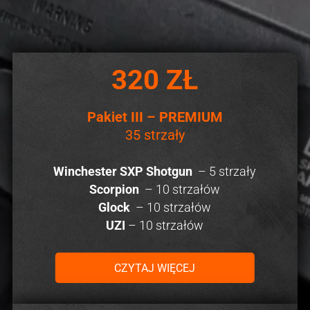
320 ZŁ
Pakiet III – PREMIUM
35 strzały
Winchester SXP Shotgun
– 5 strzały
Scorpion
– 10 strzałów
Glock
– 10 strzałów
UZI
– 10 strzałów
CZYTAJ WIĘCEJ