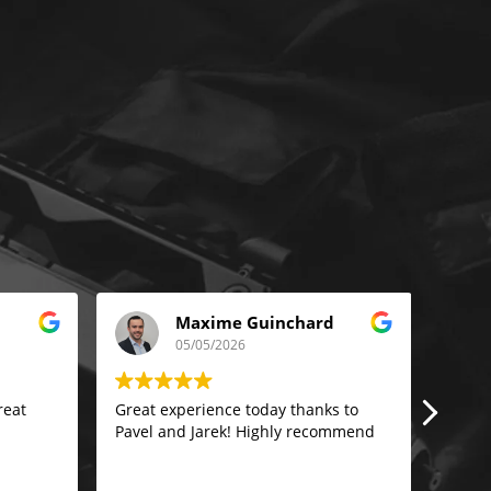
Maxime Guinchard
05/05/2026
reat
Great experience today thanks to
They w
Pavel and Jarek! Highly recommend
was so
instru
commu