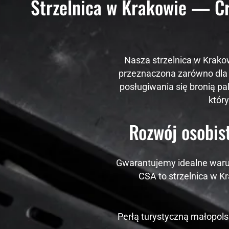
Strzelnica w Krakowie — Cr
Nasza strzelnica w Krako
przeznaczona zarówno dla 
posługiwania się bronią pa
który
Rozwój osobis
Gwarantujemy idealne warun
CSA to strzelnica w K
Perłą turystyczną małopols