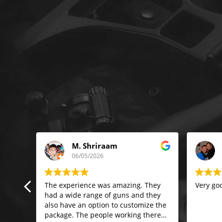
er “Chris P” Plumb
M. Shriraam
06/05/2026
tting
The experience was amazing. They
Very goo
g we
had a wide range of guns and they
 of
also have an option to customize the
g. My
package. The people working there