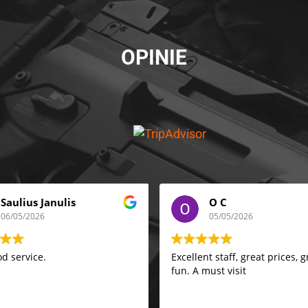
OPINIE
Saulius Janulis
O C
06/05/2026
05/05/2026
d service.
Excellent staff, great prices, g
fun. A must visit