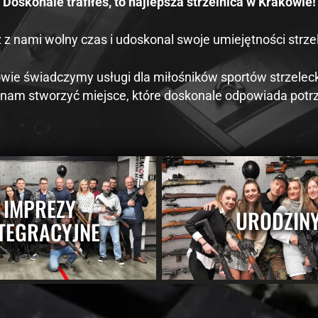
Doskonale trafiłeś, to najlepsza strzelnica w Krakowie!
Konieczne
Te pliki cookie
nie są
 z nami wolny czas i udoskonal swoje umiejętności strzel
opcjonalne. Są
one potrzebne
do
owie świadczymy usługi dla miłośników sportów strzeleck
funkcjonowania
y nam stworzyć miejsce, które doskonale odpowiada pot
strony
internetowej.
Statystyka
Abyśmy mogli
poprawić
funkcjonalność
IMPREZY
i strukturę
URODZIN
strony
TEGRACYJNE
internetowej,
na podstawie
tego, jak
strona jest
używana.