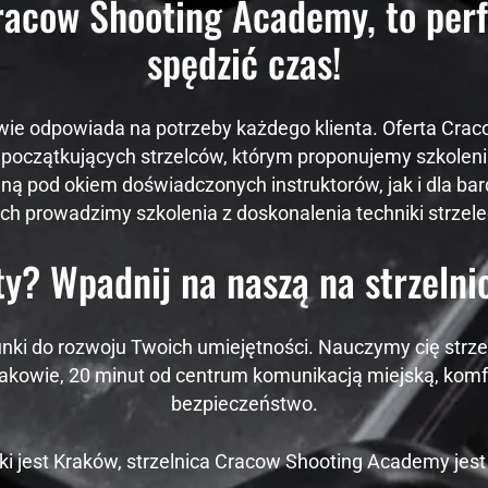
acow Shooting Academy, to perf
Doświadczenie
Aby nasza
spędzić czas!
strona
internetowa
działała jak
najlepiej
wie odpowiada na potrzeby każdego klienta. Oferta Cra
podczas
początkujących strzelców, którym proponujemy szkole
twojego
przejścia na nią.
lną pod okiem doświadczonych instruktorów, jak i dla b
Jeśli odrzucisz
ch prowadzimy szkolenia z doskonalenia techniki strzelec
te pliki cookie,
niektóre funkcje
znikną ze strony
ty? Wpadnij na naszą na strzelni
internetowej.
ki do rozwoju Twoich umiejętności. Nauczymy cię strzel
Marketing
Udostępniając swoje
rakowie, 20 minut od centrum komunikacją miejską, komf
zainteresowania i
bezpieczeństwo.
zachowania
podczas
odwiedzania naszej
ki jest Kraków, strzelnica Cracow Shooting Academy jest
strony, zwiększasz
szansę na