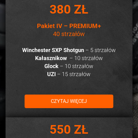
380 ZŁ
Pakiet IV – PREMIUM+
40 strzałów
Winchester SXP Shotgun
– 5 strzałów
Kałasznikow
– 10 strzałów
Glock
– 10 strzałów
UZI
– 15 strzałów
CZYTAJ WIĘCEJ
550 ZŁ